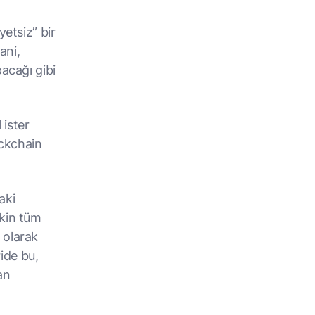
yetsiz” bir
ani,
pacağı gibi
 ister
ockchain
aki
şkin tüm
 olarak
ride bu,
an