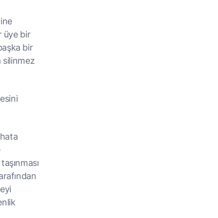
rine
r üye bir
başka bir
a silinmez
esini
 hata
e
 taşınması
tarafından
eyi
nlik