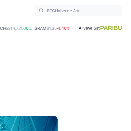
Al veya Sat
214,72
1.00%
GRAM
$1,35
-1.40%
LTC
$45,47
0.20%
AVAX
$6,43
0.00