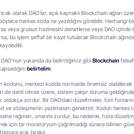
a ek olarak DAO’lar, açık kaynaklı Blockchain ağları üze
böylece herkes koda ne yazıldığını görebilir. Herhangi bi
arsa veya grubun hazinesini denetlerse veya DAO içinde 
sa, bu işlem şeffaf bir kayıt tutularak Blockchain ağınd
kaydedilir.
 DAO’nun yukarıda da belirttiğimiz gibi
Blockchain
felsef
apsadığını
belirtelim
.
n kodunu, merkezi kodda normalde önemsiz olabilecek
ri de dahil olmak üzere, sistem çalışır duruma geldiğind
k oldukça zordur. Bir DAO’daki düzeltmeler, tüm fonların
kod ve sözleşmenin yazılmasını gerektirir. Kodun herkes 
esine rağmen, onarımı zordur, bu nedenle, hata düzeltm
mek için bir moratoryum çağrılmadığı sürece bilinen güve
stismara açık bırakır.