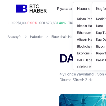
Piyasalar
Haberler
Keşfe
Kripto Para Haberi
Nedir?
0%
XRP
$1,03
-0.90%
SOL
$73,68
1.40%
TRX
$0,33
0.20%
DOGE
$0,07
Bitcoin Haberleri
Nasıl
Ethereum Haberleri
Kaç T
Anasayfa
Haberler
Blockchain Haberleri
DAO Nedir
Altcoin Haberleri
Kaç Do
Blockchain Haberler
Biyogr
DAO Ned
Ekonomi Haberleri
Röport
DeFi Haberleri
Basın 
Günün Haberleri
4 yıl
önce yayınlandı , Son
Teknoloji Haberleri
Okuma Süresi: 2 dk
NFT Haberleri
Öne Çıkanlar
Finans Haberleri
Özel Haberler