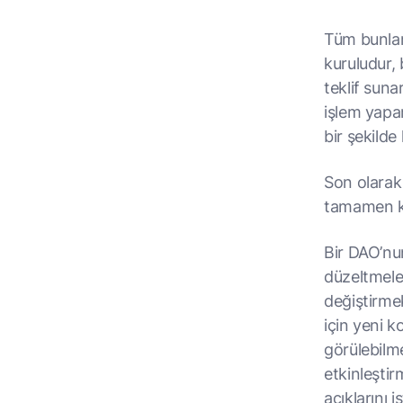
Tüm bunlar
kuruludur, 
teklif sun
işlem yapar
bir şekilde 
Son olarak
tamamen k
Bir DAO’nu
düzeltmele
değiştirme
için yeni 
görülebilm
etkinleştir
açıklarını i