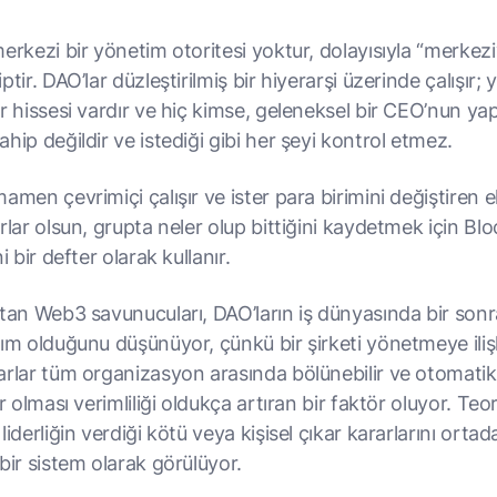
erkezi bir yönetim otoritesi yoktur, dolayısıyla “merkezi
tir. DAO’lar düzleştirilmiş bir hiyerarşi üzerinde çalışır; y
r hissesi vardır ve hiç kimse, geleneksel bir CEO’nun ya
hip değildir ve istediği gibi her şeyi kontrol etmez.
amen çevrimiçi çalışır ve ister para birimini değiştiren el
rlar olsun, grupta neler olup bittiğini kaydetmek için Bl
i bir defter olarak kullanır.
ftan Web3 savunucuları, DAO’ların iş dünyasında bir sonr
dım olduğunu düşünüyor, çünkü bir şirketi yönetmeye ili
arlar tüm organizasyon arasında bölünebilir ve otomatik
ir olması verimliliği oldukça artıran bir faktör oluyor. Teo
liderliğin verdiği kötü veya kişisel çıkar kararlarını ortad
bir sistem olarak görülüyor.