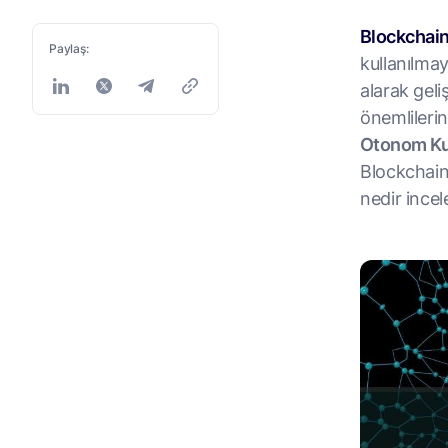
Blockchai
Paylaş:
kullanılma
alarak gel
önemlilerin
Otonom Ku
Blockchain 
nedir incel