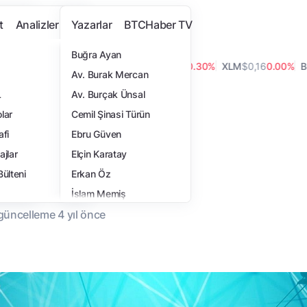
t
Analizler
Yazarlar
BTCHaber TV
Buğra Ayan
0.80%
ADA
$0,20
-0.30%
LINK
$8,17
-0.30%
XLM
$0,16
0.00%
BCH
$
Av. Burak Mercan
L
Av. Burçak Ünsal
?
lar
Cemil Şinasi Türün
i
afi
Ebru Güven
ir?
ajlar
Elçin Karatay
Bülteni
Erkan Öz
İslam Memiş
 güncelleme
4 yıl
önce
İsmail Hakkı Polat
Samet Ulucay
Tansel Kaya
Turan Sert
Yasemin Türkoğlu