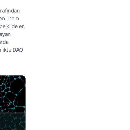
arafından
den ilham
belki de en
ayan
arda
rlikte
DAO