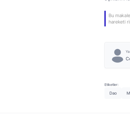
Bu makale 
hareketi r
Ya
C
Etiketler:
Dao
M