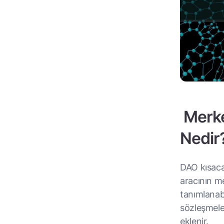
Merke
Nedir
DAO kısaca 
aracının me
tanımlanabil
sözleşmele
eklenir.