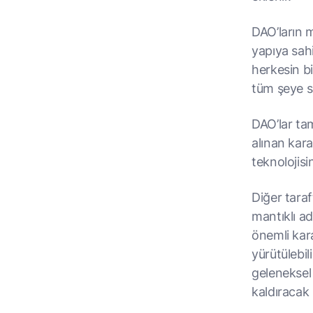
DAO’ların m
yapıya sahip
herkesin bi
tüm şeye sa
DAO’lar tam
alınan kara
teknolojisin
Diğer tara
mantıklı a
önemli kar
yürütülebil
geleneksel 
kaldıracak 