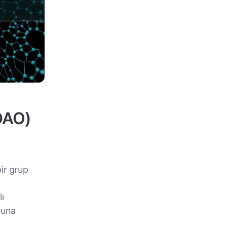
DAO)
ir grup
lı
duna