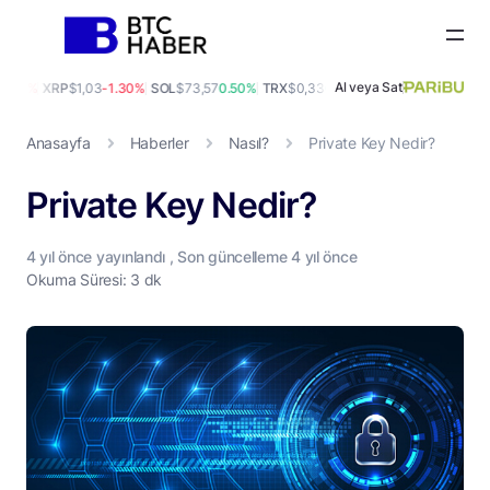
Al veya Sat
.00%
XRP
$1,03
-1.30%
SOL
$73,57
0.50%
TRX
$0,33
0.20%
DOGE
$0,07
0.90%
A
Anasayfa
Haberler
Nasıl?
Private Key Nedir?
Private Key Nedir?
4 yıl
önce yayınlandı , Son güncelleme
4 yıl
önce
Okuma Süresi: 3 dk