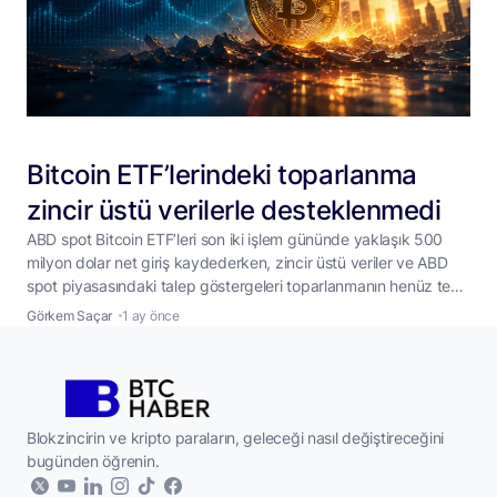
Bitcoin ETF’lerindeki toparlanma
zincir üstü verilerle desteklenmedi
ABD spot Bitcoin ETF’leri son iki işlem gününde yaklaşık 500
milyon dolar net giriş kaydederken, zincir üstü veriler ve ABD
spot piyasasındaki talep göstergeleri toparlanmanın henüz teyit
edilmediğine işaret etti. ABD’de işlem gören spot Bitcoin ETF’leri,
Görkem Saçar
1 ay önce
son iki işlem gününde toplam yaklaşık 500 milyon dolar net giriş
alarak haftalardır süren çıkış serisini sonlandırdı. Fonlar 2
...
Blokzincirin ve kripto paraların, geleceği nasıl değiştireceğini
bugünden öğrenin.