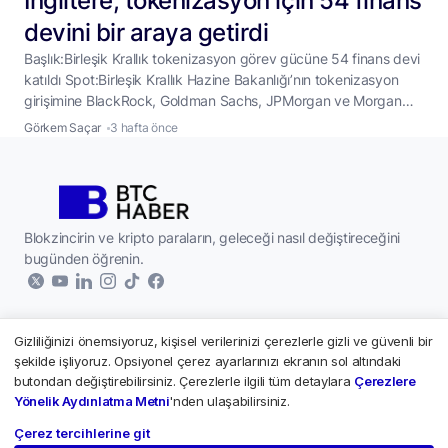
İngiltere, tokenizasyon için 54 finans
devini bir araya getirdi
Başlık:Birleşik Krallık tokenizasyon görev gücüne 54 finans devi
katıldı Spot:Birleşik Krallık Hazine Bakanlığı’nın tokenizasyon
girişimine BlackRock, Goldman Sachs, JPMorgan ve Morgan
Stanley’nin de aralarında bulunduğu 54 finans kuruluşu
Görkem Saçar
3 hafta önce
katılırken, grup önümüzdeki bir yıl boyunca finans piyasalarında
gerçek kullanım senaryoları üzerinde çalışacak. Birleşik Krallık,
finansal piyasalarda tokenizasyon teknolojisinin kullanımını
hızlandırmak amacıyla önemli bir girişim başlattı. HM
...
Blokzincirin ve kripto paraların, geleceği nasıl değiştireceğini
bugünden öğrenin.
Gizliliğinizi önemsiyoruz, kişisel verilerinizi çerezlerle gizli ve güvenli bir
Kurumsal
şekilde işliyoruz. Opsiyonel çerez ayarlarınızı ekranın sol altındaki
butondan değiştirebilirsiniz. Çerezlerle ilgili tüm detaylara
Çerezlere
Hakkımızda
Kripto Paralar
Yönelik Aydınlatma Metni
'nden ulaşabilirsiniz.
Yazarlar
Çerez tercihlerine git
Paribu - Piyasalar