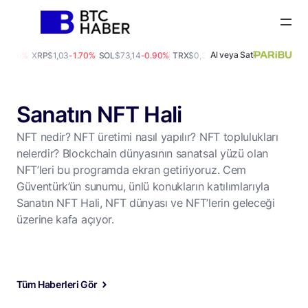
Al veya Sat
0
0.00%
XRP
$1,03
-1.70%
SOL
$73,14
-0.90%
TRX
$0,33
0.10%
DOGE
$0,07
-0.60
Sanatın NFT Hali
NFT nedir? NFT üretimi nasıl yapılır? NFT toplulukları
nelerdir? Blockchain dünyasının sanatsal yüzü olan
NFT’leri bu programda ekran getiriyoruz. Cem
Güventürk’ün sunumu, ünlü konukların katılımlarıyla
Sanatın NFT Hali, NFT dünyası ve NFT’lerin geleceği
üzerine kafa açıyor.
Tüm Haberleri Gör