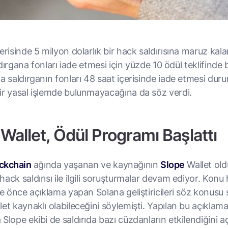
erisinde 5 milyon dolarlık bir hack saldırısına maruz kal
ldırgana fonları iade etmesi için yüzde 10 ödül teklifinde
ca saldırganın fonları 48 saat içerisinde iade etmesi du
ir yasal işlemde bulunmayacağına da söz verdi.
Wallet, Ödül Programı Başlattı
ckchain
ağında yaşanan ve kaynağının
Slope
Wallet ol
ack saldırısı ile ilgili soruşturmalar devam ediyor. Konu
re önce açıklama yapan Solana geliştiricileri söz konusu s
et kaynaklı olabileceğini söylemişti. Yapılan bu açıklam
Slope ekibi de saldırıda bazı cüzdanların etkilendiğini aç