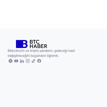
Temmuz’da Bitcoin ağının güvenliği ve dayanıklılığına yön
çalışmaları desteklemek amacıyla Bitcoin Security Conso
kurulduğunu duyurdu. Kurucu üyeler, önümüzdeki üç yıl
Blokzincirin ve kripto paraların, geleceği nasıl
değiştireceğini bugünden öğrenin.