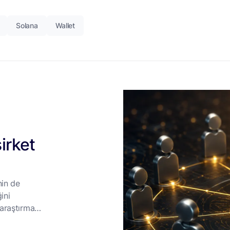
Solana
Wallet
irket
nin de
ini
 araştırma
klı şirket, 23