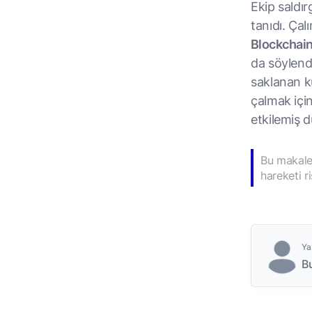
Ekip saldır
tanıdı. Çal
Blockchai
da söylend
saklanan ku
çalmak için
etkilemiş 
Bu makale 
hareketi r
Ya
B