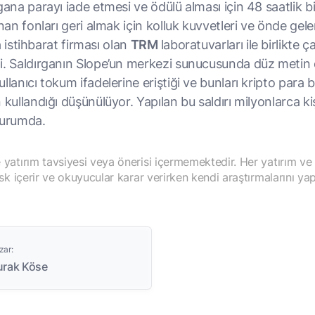
gana parayı iade etmesi ve ödülü alması için 48 saatlik bi
ınan fonları geri almak için kolluk kuvvetleri ve önde gele
n
istihbarat firması olan
TRM
laboratuvarları ile birlikte ça
i. Saldırganın Slope’un merkezi sunucusunda düz metin 
llanıcı tokum ifadelerine eriştiği ve bunları kripto para bi
 kullandığı düşünülüyor. Yapılan bu saldırı milyonlarca kiş
durumda.
yatırım tavsiyesi veya önerisi içermemektedir. Her yatırım ve
isk içerir ve okuyucular karar verirken kendi araştırmalarını yap
zar:
urak Köse