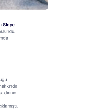
an
Slope
 bulundu.
rumda
duğu
 hakkında
aldırının
a
ıklamıştı.