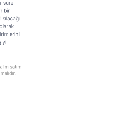
r süre
n bir
lışılacağı
olarak
rimlerini
iyi
 alım satım
malıdır.