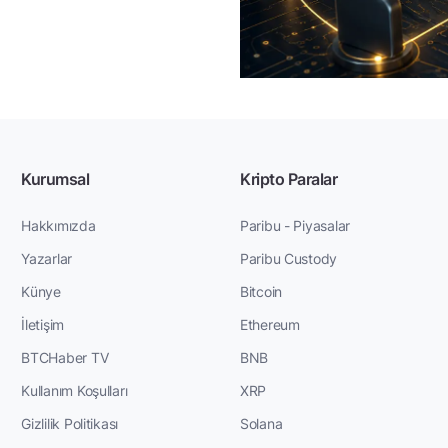
elik
rtium’un
...
 boyunca
Kurumsal
Kripto Paralar
Hakkımızda
Paribu - Piyasalar
Yazarlar
Paribu Custody
Künye
Bitcoin
İletişim
Ethereum
BTCHaber TV
BNB
Kullanım Koşulları
XRP
Gizlilik Politikası
Solana