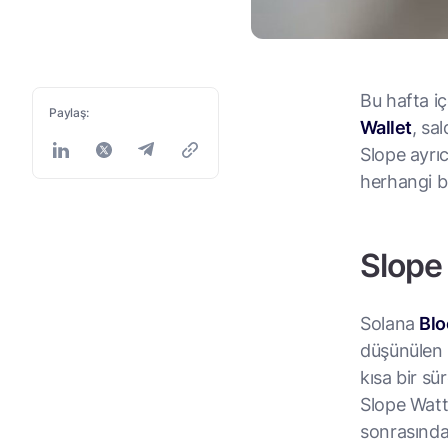
Bu hafta iç
Paylaş:
Wallet
, sa
Slope ayrı
herhangi b
Slope 
Solana
Blo
düşünülen h
kısa bir sü
Slope Wattl
sonrasında 