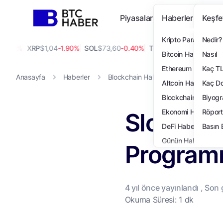
Piyasalar
Haberler
Keşfe
Kripto Para Haberi
Nedir?
00%
XRP
$1,04
-1.90%
SOL
$73,60
-0.40%
TRX
$0,33
0.00%
DOGE
$0
Bitcoin Haberleri
Nasıl
Ethereum Haberleri
Kaç T
Anasayfa
Haberler
Blockchain Haberleri
Slope Wall
Altcoin Haberleri
Kaç Do
Blockchain Haberler
Biyogr
Slope Wal
Ekonomi Haberleri
Röport
DeFi Haberleri
Basın 
Günün Haberleri
Program
Teknoloji Haberleri
NFT Haberleri
Öne Çıkanlar
4 yıl
önce yayınlandı , Son
Finans Haberleri
Okuma Süresi: 1 dk
Özel Haberler