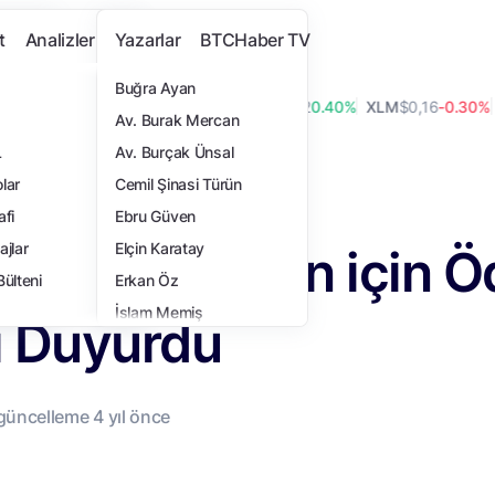
t
Analizler
Yazarlar
BTCHaber TV
Buğra Ayan
,07
-0.60%
ADA
$0,20
6.40%
LINK
$8,22
0.40%
XLM
$0,16
-0.30%
BC
Av. Burak Mercan
L
Av. Burçak Ünsal
et, Saldırgan için Ödül Programı Duyurdu
lar
Cemil Şinasi Türün
i
afi
Ebru Güven
let, Saldırgan için Ö
ajlar
Elçin Karatay
Bülteni
Erkan Öz
İslam Memiş
ı Duyurdu
İsmail Hakkı Polat
Samet Ulucay
Tansel Kaya
 güncelleme
4 yıl
önce
Turan Sert
Yasemin Türkoğlu