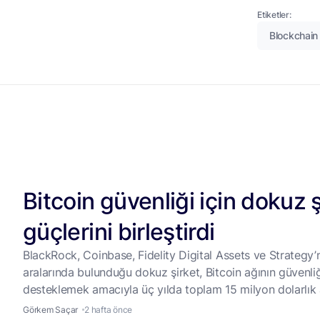
Etiketler:
Blockchain
Bitcoin güvenliği için dokuz ş
güçlerini birleştirdi
BlackRock, Coinbase, Fidelity Digital Assets ve Strategy’
aralarında bulunduğu dokuz şirket, Bitcoin ağının güvenliğ
desteklemek amacıyla üç yılda toplam 15 milyon dolarlık
fonu sağlayacaklarını açıkladı. Dokuz finans ve Bitcoin oda
Görkem Saçar
2 hafta önce