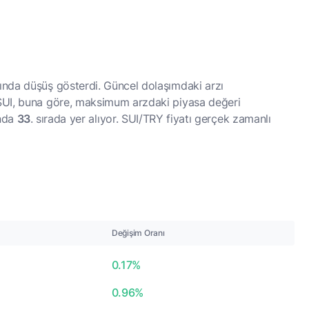
nda düşüş gösterdi. Güncel dolaşımdaki arzı
UI, buna göre, maksimum arzdaki piyasa değeri
33
ında
. sırada yer alıyor. SUI/TRY fiyatı gerçek zamanlı
Değişim Oranı
0.17%
0.96%