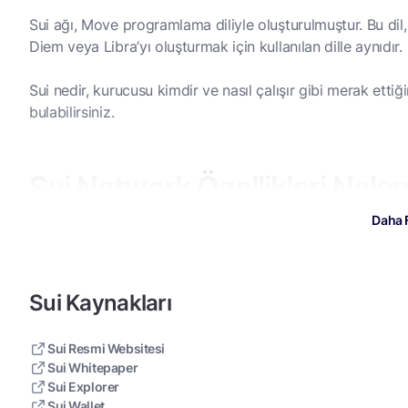
Sui ağı, Move programlama diliyle oluşturulmuştur. Bu dil,
Diem veya Libra’yı oluşturmak için kullanılan dille aynıdır.
Sui nedir, kurucusu kimdir ve nasıl çalışır gibi merak ettiği
bulabilirsiniz.
Sui Network Özellikleri Neler
Daha 
Yatay Ölçekleme
: Her işlem paralel olarak işlenir, bu da i
Birleştirilebilirlik
: Varlıklar (örneğin NFT’ler) doğrudan 
Sui Kaynakları
hızlı etkileşim sağlar.
Seyrek Tekrar Oynatma
: Geliştiricilerin, ilgisiz dApp e
Sui Resmi Websitesi
izlemelerine imkan verir, bu da veritabanı sorgulama yü
Sui Whitepaper
Zincir Üstü Depolama
Sui Explorer
: Varlıklar doğrudan blok zinciri
Sui Wallet