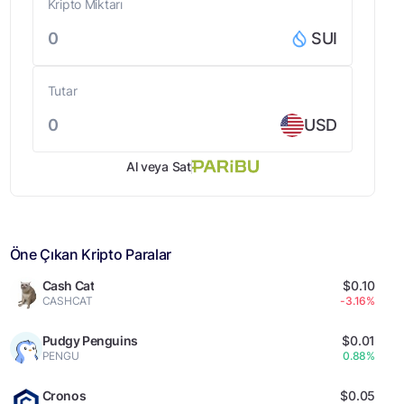
Kripto Miktarı
SUI
Tutar
USD
Al veya Sat
Öne Çıkan Kripto Paralar
Cash Cat
$0.10
CASHCAT
-3.16%
Pudgy Penguins
$0.01
PENGU
0.88%
Cronos
$0.05