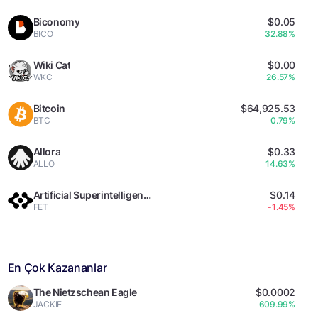
Biconomy
$0.05
BICO
32.88%
Wiki Cat
$0.00
WKC
26.57%
Bitcoin
$64,925.53
BTC
0.79%
Allora
$0.33
ALLO
14.63%
Artificial Superintelligenc
$0.14
FET
-1.45%
e Alliance
En Çok Kazananlar
The Nietzschean Eagle
$0.0002
JACKIE
609.99%