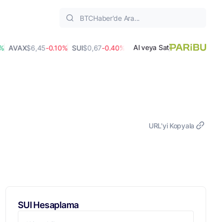
Al veya Sat
AVAX
$6,45
-0.10%
SUI
$0,67
-0.40%
SHIB
$0,00
-1.30%
UNI
$4,02
0.
URL'yi Kopyala
SUI Hesaplama