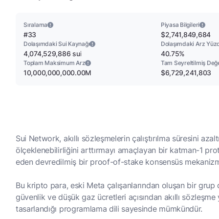
Sıralama
Piyasa Bilgileri
#33
$2,741,849,684
Dolaşımdaki Sui Kaynağı
Dolaşımdaki Arz Yüz
4,074,529,886 sui
40.75%
Toplam Maksimum Arz
Tam Seyreltilmiş Değ
10,000,000,000.00M
$6,729,241,803
Sui Network, akıllı sözleşmelerin çalıştırılma süresini az
ölçeklenebilirliğini arttırmayı amaçlayan bir katman-1 prot
eden devredilmiş bir proof-of-stake konsensüs mekanizmas
Bu kripto para, eski Meta çalışanlarından oluşan bir grup o
güvenlik ve düşük gaz ücretleri açısından akıllı sözleş
tasarlandığı programlama dili sayesinde mümkündür.