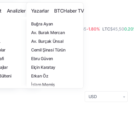
t
Analizler
Yazarlar
BTCHaber TV
Buğra Ayan
,16
0.70%
BCH
$216,33
1.30%
GRAM
$1,35
-1.80%
LTC
$45,50
0.20%
Av. Burak Mercan
L
Av. Burçak Ünsal
lar
Cemil Şinasi Türün
i
afi
Ebru Güven
ajlar
Elçin Karatay
Bülteni
Erkan Öz
İslam Memiş
İsmail Hakkı Polat
USD
Samet Ulucay
Tansel Kaya
Turan Sert
Yasemin Türkoğlu