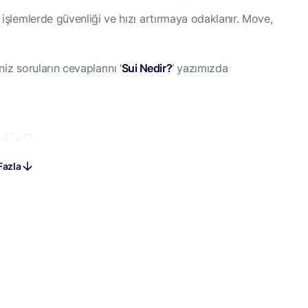
 işlemlerde güvenliği ve hızı artırmaya odaklanır. Move,
Sui Nedir?
niz soruların cevaplarını ‘
‘ yazımızda
dir?
Fazla
şlem hızını artırır.
fonksiyon argümanlarına geçirilebilir, bu da daha esnek ve
tkileşimlerini takip etmeden sadece gerekli verileri
künü azaltır.
nde nesneler olarak depolanır, Merkle ağacı indekslemesine