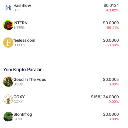
Hashflow
$0.0134
HFT
-61.82%
INTERN
$0.0009
INTERN
-59.41%
feeless coin
$0.0000
FEELES
-53.68%
Yeni Kripto Paralar
Good In The Hood
$0.0005
GOOD
0.00%
GOXY
$158,134.0000
GOXY
0.00%
Stonkfrog
$0.0000
STNK
0.00%