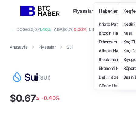
Piyasalar
Haberler
Keşfe
Kripto Para Haberi
Nedir?
.10%
DOGE
$0,07
1.40%
ADA
$0,20
0.00%
LINK
$8,20
-0.20%
XLM
$0
Bitcoin Haberleri
Nasıl
Ethereum Haberleri
Kaç T
Anasayfa
Piyasalar
Sui
Altcoin Haberleri
Kaç Do
Blockchain Haberler
Biyogr
Ekonomi Haberleri
Röport
Sui
SUI
DeFi Haberleri
Basın 
Günün Haberleri
$0.67
Teknoloji Haberleri
-0.40%
NFT Haberleri
Öne Çıkanlar
Finans Haberleri
Özel Haberler