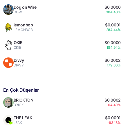
Dog on Wire
$0.0000
DOW
304.40%
lemonbob
$0.0001
LEMONBOB
284.44%
OKIE
$0.0000
OKIE
184.94%
Divvy
$0.0002
DIVVY
179.36%
En Çok Düşenler
BRICKTON
$0.0002
BRICK
-64.49%
THE LEAK
$0.0001
LEAK
-63.18%