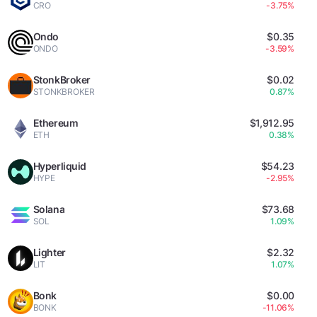
CRO
-3.75%
Ondo
$0.35
ONDO
-3.59%
StonkBroker
$0.02
STONKBROKER
0.87%
Ethereum
$1,912.95
ETH
0.38%
Hyperliquid
$54.23
HYPE
-2.95%
Solana
$73.68
SOL
1.09%
Lighter
$2.32
LIT
1.07%
Bonk
$0.00
BONK
-11.06%