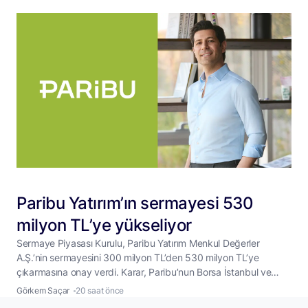
Paribu Yatırım’ın sermayesi 530
milyon TL’ye yükseliyor
Sermaye Piyasası Kurulu, Paribu Yatırım Menkul Değerler
A.Ş.’nin sermayesini 300 milyon TL’den 530 milyon TL’ye
çıkarmasına onay verdi. Karar, Paribu’nun Borsa İstanbul ve
ABD borsalarında hisse senedi işlemlerini başlatmaya
Görkem Saçar
20 saat önce
hazırlandığı bir dönemde geldi. SPK’nın 5 Ağustos 2026 tarihli