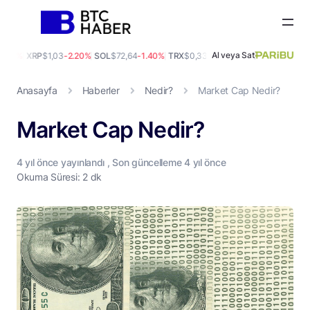
Al veya Sat
.00%
XRP
$1,03
-2.20%
SOL
$72,64
-1.40%
TRX
$0,33
-0.50%
DOGE
$0,07
-0.60%
Anasayfa
Haberler
Nedir?
Market Cap Nedir?
Market Cap Nedir?
4 yıl
önce yayınlandı , Son güncelleme
4 yıl
önce
Okuma Süresi: 2 dk