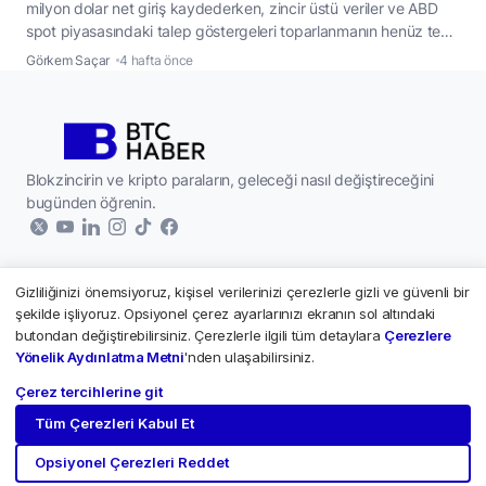
milyon dolar net giriş kaydederken, zincir üstü veriler ve ABD
spot piyasasındaki talep göstergeleri toparlanmanın henüz teyit
edilmediğine işaret etti. ABD’de işlem gören spot Bitcoin ETF’leri,
Görkem Saçar
4 hafta önce
son iki işlem gününde toplam yaklaşık 500 milyon dolar net giriş
alarak haftalardır süren çıkış serisini sonlandırdı. Fonlar 2
...
Blokzincirin ve kripto paraların, geleceği nasıl değiştireceğini
bugünden öğrenin.
Gizliliğinizi önemsiyoruz, kişisel verilerinizi çerezlerle gizli ve güvenli bir
Kurumsal
şekilde işliyoruz. Opsiyonel çerez ayarlarınızı ekranın sol altındaki
butondan değiştirebilirsiniz. Çerezlerle ilgili tüm detaylara
Çerezlere
Hakkımızda
Kripto Paralar
Yönelik Aydınlatma Metni
'nden ulaşabilirsiniz.
Yazarlar
Çerez tercihlerine git
Paribu - Piyasalar
Künye
Tüm Çerezleri Kabul Et
Paribu Custody
2026 © Tüm hakları saklıdır.
İletişim
BTCHaber.com Kriptomeda Yayıncılık A.Ş.'ye aittir.
Bitcoin
Opsiyonel Çerezleri Reddet
BTCHaber TV