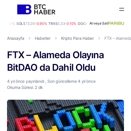
Al veya Sat
5
-1.50%
SOL
$73,35
-0.90%
TRX
$0,33
-0.10%
DOGE
$0,07
-1.40%
ADA
$0,21
9.3
Anasayfa
Haberler
Kripto Para Haber
FTX – Alameda
FTX – Alameda Olayına
BitDAO da Dahil Oldu
4 yıl
önce yayınlandı , Son güncelleme
4 yıl
önce
Okuma Süresi: 2 dk