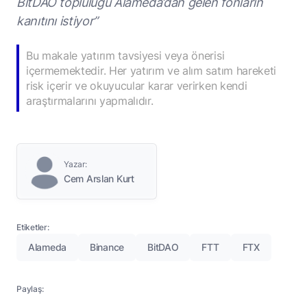
BitDAO topluluğu Alameda’dan gelen fonların
kanıtını istiyor”
Bu makale yatırım tavsiyesi veya önerisi
içermemektedir. Her yatırım ve alım satım hareketi
risk içerir ve okuyucular karar verirken kendi
araştırmalarını yapmalıdır.
Yazar:
Cem Arslan Kurt
Etiketler:
Alameda
Binance
BitDAO
FTT
FTX
Paylaş: