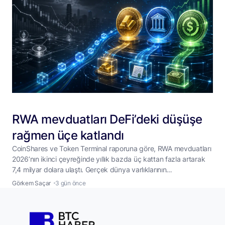
RWA mevduatları DeFi’deki düşüşe
rağmen üçe katlandı
CoinShares ve Token Terminal raporuna göre, RWA mevduatları
2026’nın ikinci çeyreğinde yıllık bazda üç kattan fazla artarak
7,4 milyar dolara ulaştı. Gerçek dünya varlıklarının
token’laştırılmış sürümleri, merkeziyetsiz finans piyasalarındaki
Görkem Saçar
3 gün önce
genel yavaşlamaya rağmen büyümeyi sürdürdü. CoinShares ve
Token Terminal tarafından 6 Ağustos 2026’da yayımlanan ortak
rapora göre, DeFi platformlarındaki RWA mevduatları ikinci
çeyrekte yıllık bazda üç
...