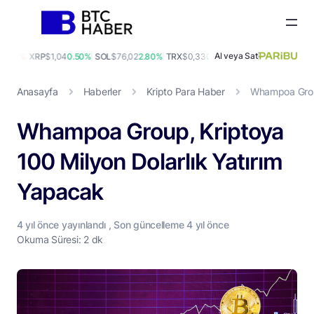
Al veya Sat
.00%
XRP
$1,04
0.50%
SOL
$76,02
2.80%
TRX
$0,33
0.60%
DOGE
$0,07
0.00%
A
Anasayfa
Haberler
Kripto Para Haber
Whampoa Group
Whampoa Group, Kriptoya
100 Milyon Dolarlık Yatırım
Yapacak
4 yıl
önce yayınlandı , Son güncelleme
4 yıl
önce
Okuma Süresi: 2 dk