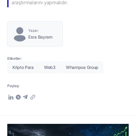
araştırmalarını yapmalıdır.
Yazar:
Esra Bayram
Etiketler:
Kripto Para
Web3
Whampoa Group
Paylaş: