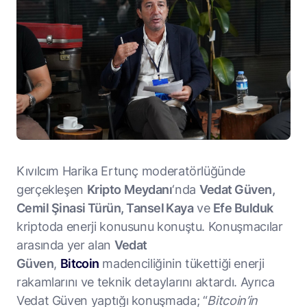
Kıvılcım Harika Ertunç moderatörlüğünde
gerçekleşen
Kripto
Meydanı
‘nda
Vedat Güven,
Cemil Şinasi Türün, Tansel Kaya
ve
Efe Bulduk
kriptoda enerji konusunu konuştu. Konuşmacılar
arasında yer alan
Vedat
Güven
,
Bitcoin
madenciliğinin tükettiği enerji
rakamlarını ve teknik detaylarını aktardı. Ayrıca
Vedat Güven yaptığı konuşmada; “
Bitcoin’in