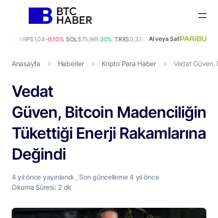
Al veya Sat
.00%
XRP
$1,04
-0.10%
SOL
$75,96
1.30%
TRX
$0,33
0.70%
DOGE
$0,07
-0.40%
A
Anasayfa
Haberler
Kripto Para Haber
Vedat Güven, B
Vedat
Güven, Bitcoin Madenciliğini
Tükettiği Enerji Rakamlarına
Değindi
4 yıl
önce yayınlandı , Son güncelleme
4 yıl
önce
Okuma Süresi: 2 dk