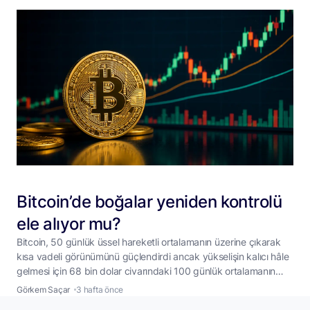
Bitcoin’de boğalar yeniden kontrolü
ele alıyor mu?
Bitcoin, 50 günlük üssel hareketli ortalamanın üzerine çıkarak
kısa vadeli görünümünü güçlendirdi ancak yükselişin kalıcı hâle
gelmesi için 68 bin dolar civarındaki 100 günlük ortalamanın
aşılması gerekiyor. Bitcoin (BTC), hafta içinde yakaladığı
Görkem Saçar
3 hafta önce
yükselişi koruyarak 66 bin dolar seviyelerinde işlem görmeye