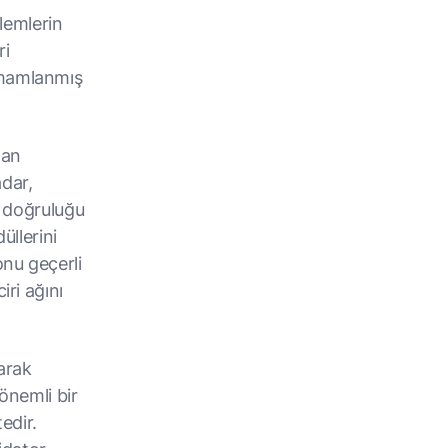
şlemlerin
ri
amamlanmış
dan
dar,
, doğruluğu
üllerini
onu geçerli
iri ağını
larak
önemli bir
edir.