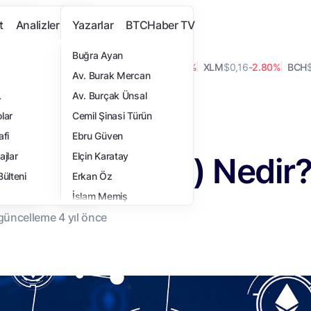
t
Analizler
Yazarlar
BTCHaber TV
Buğra Ayan
10%
ADA
$0,19
-2.40%
LINK
$8,09
0.00%
XLM
$0,16
-2.80%
BCH
$212
Av. Burak Mercan
L
Av. Burçak Ünsal
edir?
lar
Cemil Şinasi Türün
i
afi
Ebru Güven
 (Doğrulayıcı) Nedir
ajlar
Elçin Karatay
Bülteni
Erkan Öz
İslam Memiş
 güncelleme
4 yıl
önce
İsmail Hakkı Polat
Samet Ulucay
Tansel Kaya
Turan Sert
Yasemin Türkoğlu