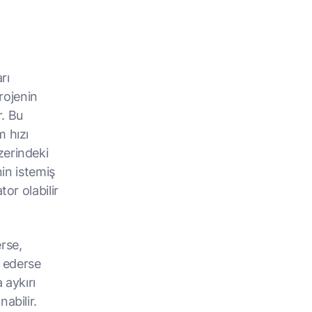
rı
projenin
. Bu
m hızı
zerindeki
nin istemiş
or olabilir
erse,
t ederse
 aykırı
abilir.