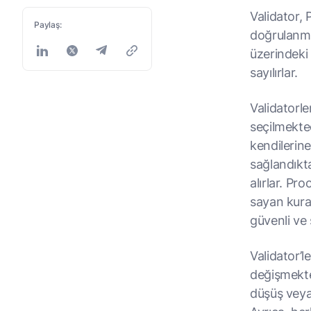
Validator, 
Paylaş:
doğrulanma
üzerindeki
sayılırlar.
Validatorle
seçilmekte
kendilerine
sağlandıktan
alırlar. Pr
sayan kural
güvenli ve 
Validator’le
değişmekted
düşüş veya