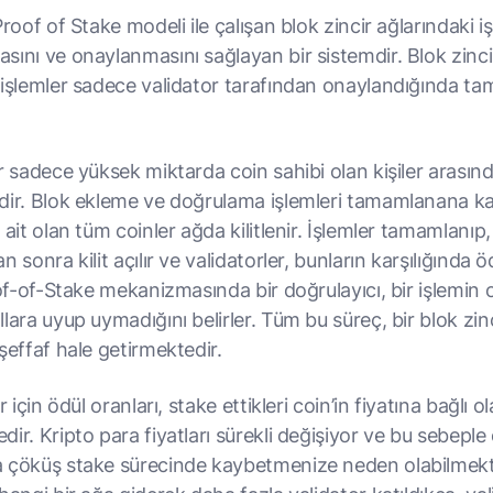
Proof of Stake modeli ile çalışan blok zincir ağlarındaki i
sını ve onaylanmasını sağlayan bir sistemdir. Blok zinci
 işlemler sadece validator tarafından onaylandığında t
r sadece yüksek miktarda coin sahibi olan kişiler arasın
dir. Blok ekleme ve doğrulama işlemleri tamamlanana ka
 ait olan tüm coinler ağda kilitlenir. İşlemler tamamlanıp
 sonra kilit açılır ve validatorler, bunların karşılığında öd
oof-of-Stake mekanizmasında bir doğrulayıcı, bir işlemin 
lara uyup uymadığını belirler. Tüm bu süreç, bir blok zinc
şeffaf hale getirmektedir.
r için ödül oranları, stake ettikleri coin’in fiyatına bağlı o
ir. Kripto para fiyatları sürekli değişiyor ve bu sebeple 
 çöküş stake sürecinde kaybetmenize neden olabilmekt