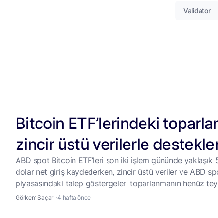
Validator
Bitcoin ETF’lerindeki toparl
zincir üstü verilerle destekl
ABD spot Bitcoin ETF’leri son iki işlem gününde yaklaşık
dolar net giriş kaydederken, zincir üstü veriler ve ABD sp
piyasasındaki talep göstergeleri toparlanmanın henüz tey
edilmediğine işaret etti. ABD’de işlem gören spot Bitcoin E
Görkem Saçar
4 hafta önce
iki işlem gününde toplam yaklaşık 500 milyon dolar net gi