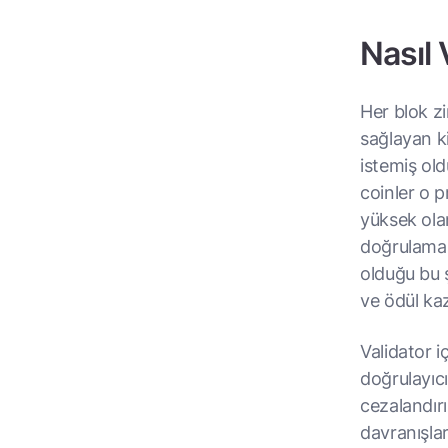
Nasıl 
Her blok zi
sağlayan kiş
istemiş ol
coinler o 
yüksek ola
doğrulamala
olduğu bu ş
ve ödül ka
Validator i
doğrulayıcı
cezalandırı
davranışlar