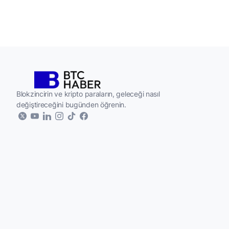
...
haftalardır süren çıkış serisini sonlandırdı. Fonlar 2
Blokzincirin ve kripto paraların, geleceği nasıl
değiştireceğini bugünden öğrenin.