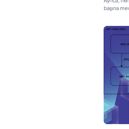
Ayrıca, her
başına mev