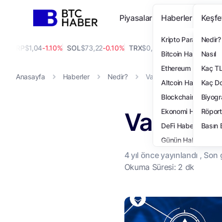
Piyasalar
Haberler
Keşfe
Kripto Para Haberi
Nedir?
XRP
$1,04
-1.10%
SOL
$73,22
-0.10%
TRX
$0,33
-0.10%
DOGE
$0,07
0.
Bitcoin Haberleri
Nasıl
Ethereum Haberleri
Kaç T
Anasayfa
Haberler
Nedir?
Validator (Doğrulayıcı) N
Altcoin Haberleri
Kaç Do
Blockchain Haberler
Biyogr
Validator
Ekonomi Haberleri
Röport
DeFi Haberleri
Basın 
Günün Haberleri
4 yıl
önce yayınlandı , Son
Teknoloji Haberleri
Okuma Süresi: 2 dk
NFT Haberleri
Öne Çıkanlar
Finans Haberleri
Özel Haberler