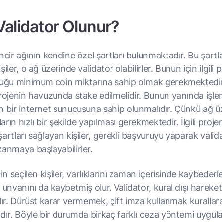
Validator Olunur?
ncir ağının kendine özel şartları bulunmaktadır. Bu şartla
iler, o ağ üzerinde validator olabilirler. Bunun için ilgili 
duğu minimum coin miktarına sahip olmak gerekmektedir
projenin havuzunda stake edilmelidir. Bunun yanında işle
n bir internet sunucusuna sahip olunmalıdır. Çünkü ağ ü
rın hızlı bir şekilde yapılması gerekmektedir. İlgili proje
artları sağlayan kişiler, gerekli başvuruyu yaparak validat
zanmaya başlayabilirler.
çin seçilen kişiler, varlıklarını zaman içerisinde kaybederl
 unvanını da kaybetmiş olur. Validator, kural dışı hareke
lır. Dürüst karar vermemek, çift imza kullanmak kurallara
dır. Böyle bir durumda birkaç farklı ceza yöntemi uygulan