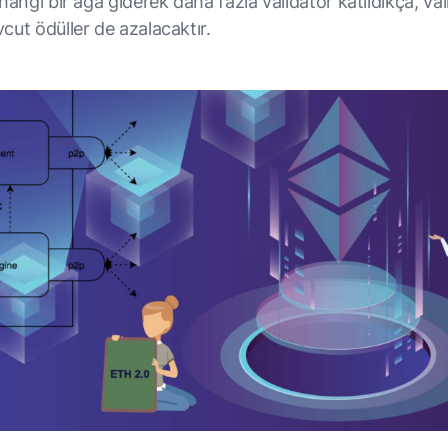
hangi bir ağa giderek daha fazla validator katıldıkça, val
cut ödüller de azalacaktır.