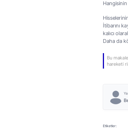
Hangisinin
Hisselerinin
İtibarını k
kalıcı olar
Daha da köt
Bu makale 
hareketi r
Ya
B
Etiketler: