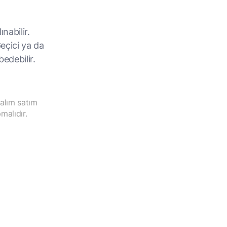
ınabilir.
Geçici ya da
bedebilir.
 alım satım
malıdır.