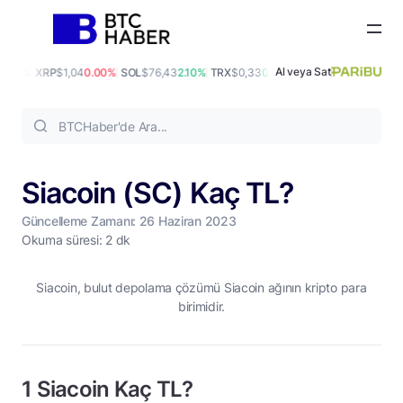
Al veya Sat
0.00%
XRP
$1,04
0.00%
SOL
$76,43
2.10%
TRX
$0,33
0.60%
DOGE
$0,07
-0.50%
A
Siacoin (SC) Kaç TL?
Güncelleme Zamanı: 26 Haziran 2023
Okuma süresi: 2 dk
Siacoin, bulut depolama çözümü Siacoin ağının kripto para
birimidir.
1 Siacoin Kaç TL?