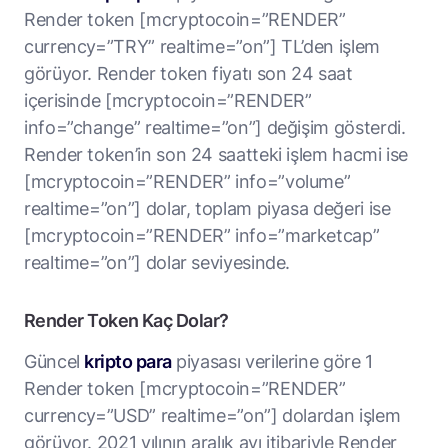
Render token [mcryptocoin=”RENDER”
currency=”TRY” realtime=”on”] TL’den işlem
görüyor. Render token fiyatı son 24 saat
içerisinde [mcryptocoin=”RENDER”
info=”change” realtime=”on”] değişim gösterdi.
Render token’in son 24 saatteki işlem hacmi ise
[mcryptocoin=”RENDER” info=”volume”
realtime=”on”] dolar, toplam piyasa değeri ise
[mcryptocoin=”RENDER” info=”marketcap”
realtime=”on”] dolar seviyesinde.
Render Token Kaç Dolar?
Güncel
kripto para
piyasası verilerine göre 1
Render token [mcryptocoin=”RENDER”
currency=”USD” realtime=”on”] dolardan işlem
görüyor. 2021 yılının aralık ayı itibariyle Render