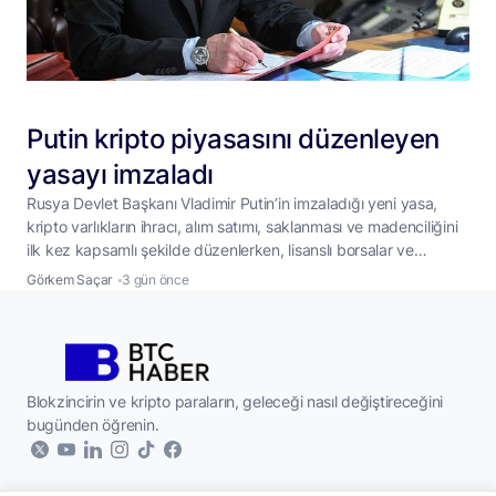
Putin kripto piyasasını düzenleyen
yasayı imzaladı
Rusya Devlet Başkanı Vladimir Putin’in imzaladığı yeni yasa,
kripto varlıkların ihracı, alım satımı, saklanması ve madenciliğini
ilk kez kapsamlı şekilde düzenlerken, lisanslı borsalar ve
yatırımcılar için yeni kurallar getiriyor. Rusya, kripto varlık
Görkem Saçar
3 gün önce
piyasasına yönelik bugüne kadarki en kapsamlı düzenlemesini
hayata geçirdi. Devlet Başkanı Vladimir Putin’in 4 Ağustos’ta
imzaladığı yasa, kripto paraların ve dijital finansal varlıkların
...
Blokzincirin ve kripto paraların, geleceği nasıl değiştireceğini
bugünden öğrenin.