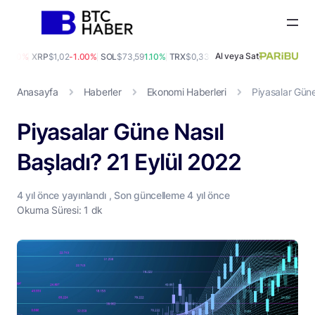
Al veya Sat
0.00%
XRP
$1,02
-1.00%
SOL
$73,59
1.10%
TRX
$0,33
0.10%
DOGE
$0,07
1.20%
A
Anasayfa
Haberler
Ekonomi Haberleri
Piyasalar Güne
Piyasalar Güne Nasıl
Başladı? 21 Eylül 2022
4 yıl
önce yayınlandı , Son güncelleme
4 yıl
önce
Okuma Süresi: 1 dk