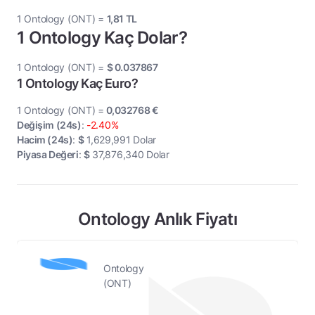
1 Ontology (ONT) =
1,81
TL
1 Ontology Kaç Dolar?
1 Ontology (ONT) =
$
0.037867
1 Ontology Kaç Euro?
1 Ontology (ONT) =
0,032768
€
Değişim (24s)
:
-2.40%
Hacim (24s)
:
$
1,629,991
Dolar
Piyasa Değeri
:
$
37,876,340
Dolar
Ontology Anlık Fiyatı
Ontology
(ONT)