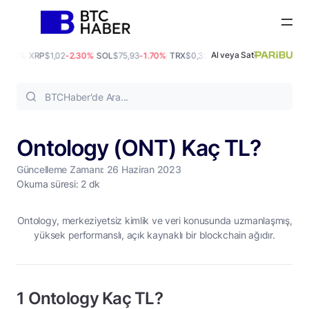
Al veya Sat
0.00%
XRP
$1,02
-2.30%
SOL
$75,93
-1.70%
TRX
$0,33
0.30%
DOGE
$0,07
-1.50%
Ontology (ONT) Kaç TL?
Güncelleme Zamanı: 26 Haziran 2023
Okuma süresi: 2 dk
Ontology, merkeziyetsiz kimlik ve veri konusunda uzmanlaşmış,
yüksek performanslı, açık kaynaklı bir blockchain ağıdır.
1 Ontology Kaç TL?