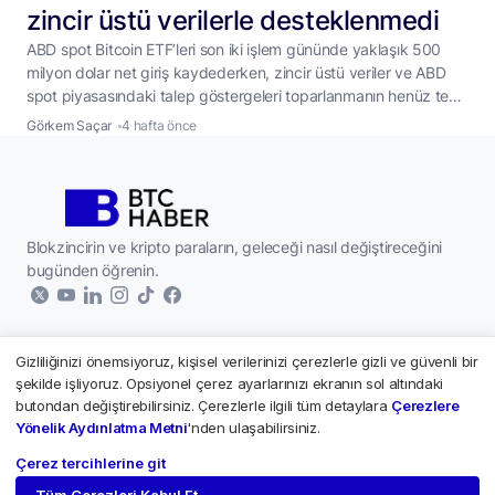
zincir üstü verilerle desteklenmedi
ABD spot Bitcoin ETF’leri son iki işlem gününde yaklaşık 500
milyon dolar net giriş kaydederken, zincir üstü veriler ve ABD
spot piyasasındaki talep göstergeleri toparlanmanın henüz teyit
edilmediğine işaret etti. ABD’de işlem gören spot Bitcoin ETF’leri,
Görkem Saçar
4 hafta önce
son iki işlem gününde toplam yaklaşık 500 milyon dolar net giriş
alarak haftalardır süren çıkış serisini sonlandırdı. Fonlar 2
...
Blokzincirin ve kripto paraların, geleceği nasıl değiştireceğini
bugünden öğrenin.
Gizliliğinizi önemsiyoruz, kişisel verilerinizi çerezlerle gizli ve güvenli bir
Kurumsal
şekilde işliyoruz. Opsiyonel çerez ayarlarınızı ekranın sol altındaki
butondan değiştirebilirsiniz. Çerezlerle ilgili tüm detaylara
Çerezlere
Hakkımızda
Kripto Paralar
Yönelik Aydınlatma Metni
'nden ulaşabilirsiniz.
Yazarlar
Çerez tercihlerine git
Paribu - Piyasalar
Künye