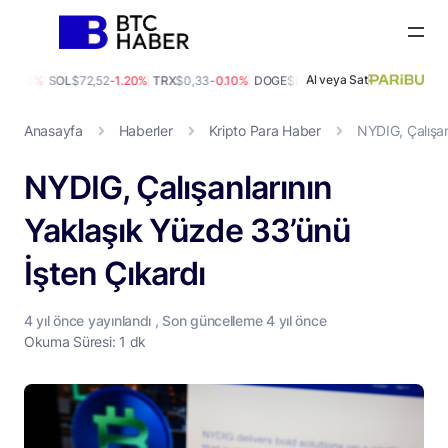
Al veya Sat
-2.30%
SOL
$72,52
-1.20%
TRX
$0,33
-0.10%
DOGE
$0,07
-0.80%
ADA
$0,20
5.10
Anasayfa
Haberler
Kripto Para Haber
NYDIG, Çalışan
NYDIG, Çalışanlarının
Yaklaşık Yüzde 33’ünü
İşten Çıkardı
4 yıl
önce yayınlandı , Son güncelleme
4 yıl
önce
Okuma Süresi: 1 dk