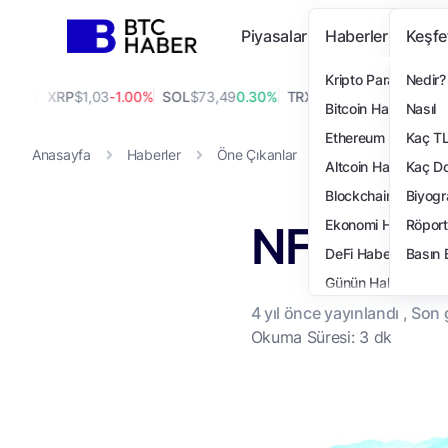
Piyasalar
Haberler
Keşfe
Kripto Para Haberi
Nedir?
0%
XRP
$1,03
-1.00%
SOL
$73,49
0.30%
TRX
$0,33
-0.20%
DOGE
$0,
Bitcoin Haberleri
Nasıl
Ethereum Haberleri
Kaç T
Anasayfa
Haberler
Öne Çıkanlar
NFT Köprüleriyle T
Altcoin Haberleri
Kaç Do
Blockchain Haberler
Biyogr
NFT Köpr
Ekonomi Haberleri
Röport
DeFi Haberleri
Basın 
Günün Haberleri
4 yıl
önce yayınlandı , Son
Teknoloji Haberleri
Okuma Süresi: 3 dk
NFT Haberleri
Öne Çıkanlar
Finans Haberleri
Özel Haberler