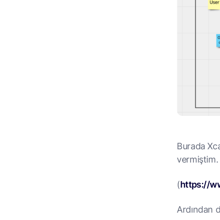
Burada Xcal
vermiştim.
(
https://
Ardından d