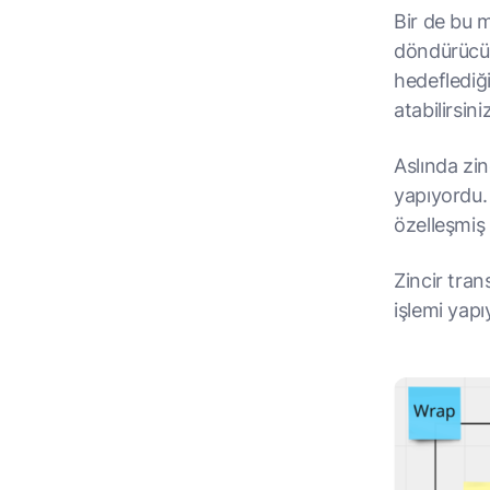
Bir de bu m
döndürücü. 
hedeflediğ
atabilirsini
Aslında zin
yapıyordu.
özelleşmiş
Zincir tran
işlemi yapı