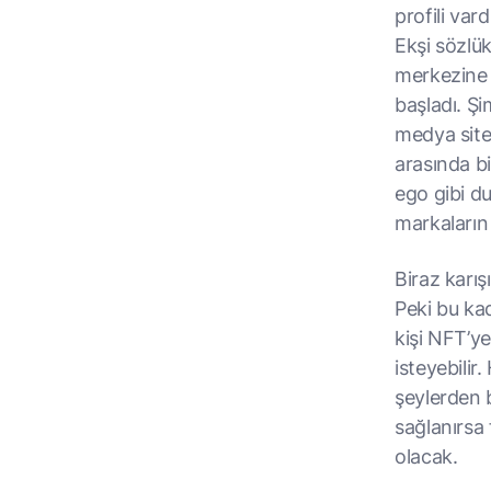
profili var
Ekşi sözlü
merkezine 
başladı. Şi
medya sitel
arasında b
ego gibi du
markaların 
Biraz karı
Peki bu kad
kişi NFT’ye
isteyebilir
şeylerden b
sağlanırsa 
olacak.