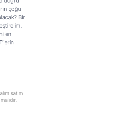
a doğru
arın çoğu
olacak? Bir
eştirelim.
ni en
’lerin
 alım satım
malıdır.