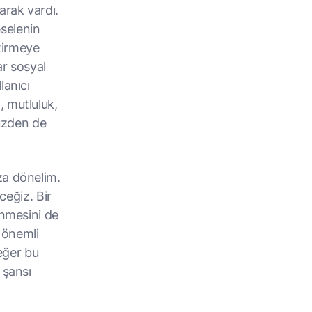
arak vardı.
selenin
tirmeye
ar sosyal
lanıcı
, mutluluk,
yüzden de
za dönelim.
ceğiz. Bir
enmesini de
i önemli
 eğer bu
 şansı