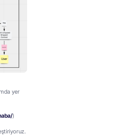
zımda yer
haba/
)
ştiriyoruz.