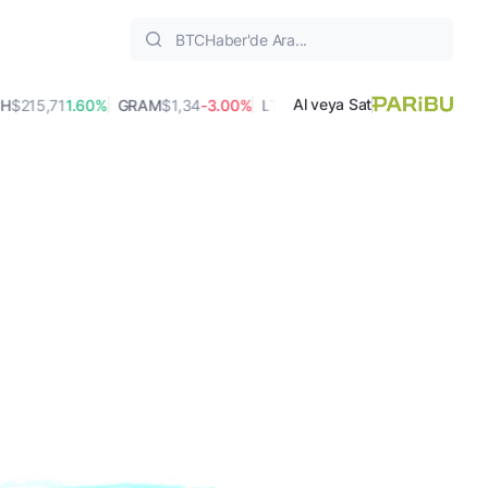
Al veya Sat
15,71
1.60%
GRAM
$1,34
-3.00%
LTC
$45,69
1.70%
AVAX
$6,45
-0.6