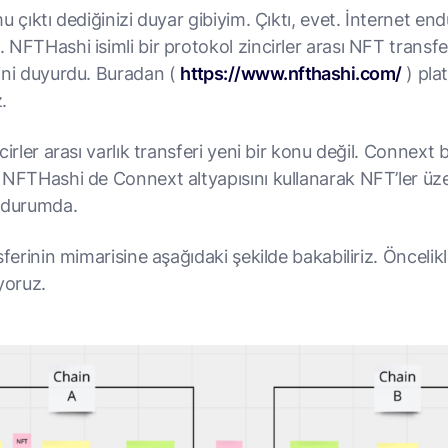
u çıktı dediğinizi duyar gibiyim. Çıktı, evet. İnternet end
NFTHashi isimli bir protokol zincirler arası NFT transfer
ini duyurdu. Buradan (
https://www.nfthashi.com/
) pla
z.
cirler arası varlık transferi yeni bir konu değil. Connext
 NFTHashi de Connext altyapısını kullanarak NFT’ler üz
 durumda.
sferinin mimarisine aşağıdaki şekilde bakabiliriz. Önceli
yoruz.