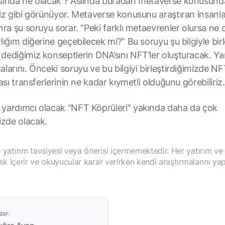
sında ne olacak ? Aslında buradan metaverse konusund
ğiz gibi görünüyor. Metaverse konusunu araştıran insanl
nra şu soruyu sorar. “Peki farklı metaevrenler olursa ne 
lığım diğerine geçebilecek mi?” Bu soruyu şu bilgiyle birl
dediğimiz konseptlerin DNA’sını NFT’ler oluşturacak. Ya
larını. Önceki soruyu ve bu bilgiyi birleştirdiğimizde NFT
rası transferlerinin ne kadar kıymetli olduğunu görebiliriz.
yardımcı olacak “NFT Köprüleri” yakında daha da çok
zde olacak.
yatırım tavsiyesi veya önerisi içermemektedir. Her yatırım ve
isk içerir ve okuyucular karar verirken kendi araştırmalarını yap
zar: