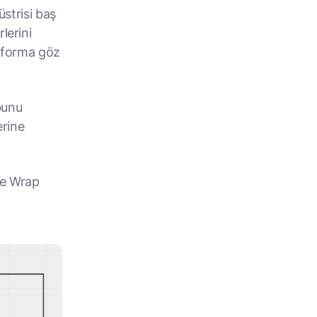
üstrisi baş
lerini
tforma göz
 bunu
erine
kle Wrap