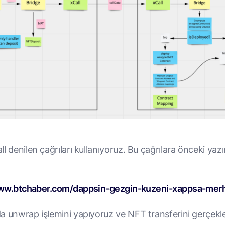
l denilen çağrıları kullanıyoruz. Bu çağrılara önceki ya
www.btchaber.com/dappsin-gezgin-kuzeni-xappsa-mer
a unwrap işlemini yapıyoruz ve NFT transferini gerçekle