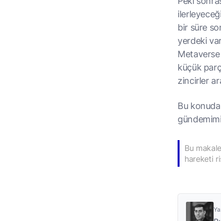
Peki sonra
ilerleyece
bir süre so
yerdeki var
Metaverse 
küçük parça
zincirler a
Bu konuda 
gündemimi
Bu makale 
hareketi r
Ya