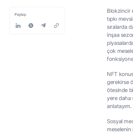
Blokzincir 
Paylaş:
tıpkı mevsi
sıralarda d
inşaa sezo
piyasalarda
çok mesele
fonksiyonel
NFT konusu
gerekirse 
ötesinde bi
yere daha 
anlatayım.
Sosyal med
meselenin 