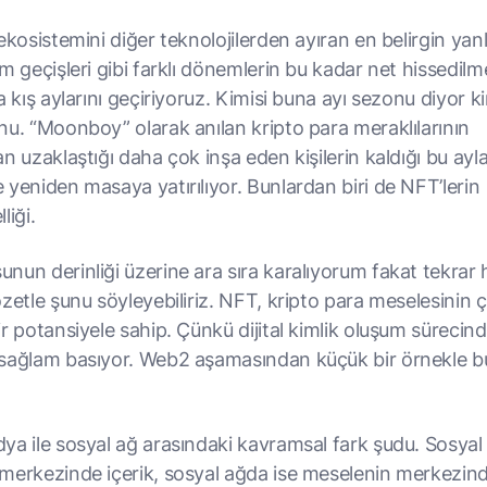
ekosistemini diğer teknolojilerden ayıran en belirgin yanl
m geçişleri gibi farklı dönemlerin bu kadar net hissedilm
a kış aylarını geçiriyoruz. Kimisi buna ayı sezonu diyor ki
nu. “Moonboy” olarak anılan kripto para meraklılarının
n uzaklaştığı daha çok inşa eden kişilerin kaldığı bu ayla
 yeniden masaya yatırılıyor. Bunlardan biri de NFT’lerin
liği.
nun derinliği üzerine ara sıra karalıyorum fakat tekrar 
özetle şunu söyleyebiliriz. NFT, kripto para meselesinin
r potansiyele sahip. Çünkü dijital kimlik oluşum sürecind
sağlam basıyor. Web2 aşamasından küçük bir örnekle 
ya ile sosyal ağ arasındaki kavramsal fark şudu. Sosy
merkezinde içerik, sosyal ağda ise meselenin merkezind