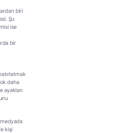
ardan biri
esi. Şu
misi ise
rda bir
hatırlatmak
 çok daha
e ayakları
bunu
al medyada
e kişi