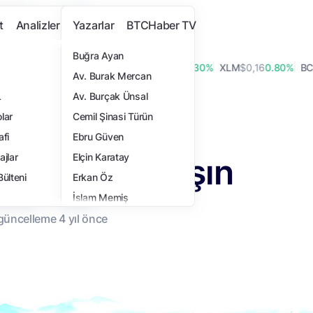
t
Analizler
Yazarlar
BTCHaber TV
Buğra Ayan
07
0.60%
ADA
$0,20
7.20%
LINK
$8,20
1.30%
XLM
$0,16
0.80%
BCH
$2
Av. Burak Mercan
L
Av. Burçak Ünsal
anışın
lar
Cemil Şinasi Türün
i
afi
Ebru Güven
üleriyle Tanışın
ajlar
Elçin Karatay
Bülteni
Erkan Öz
İslam Memiş
 güncelleme
4 yıl
önce
İsmail Hakkı Polat
Samet Ulucay
Tansel Kaya
Turan Sert
Yasemin Türkoğlu