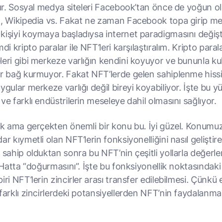
dır. Sosyal medya siteleri Facebook’tan önce de yoğun ol
k, Wikipedia vs. Fakat ne zaman Facebook topa girip me
kişiyi koymaya başladıysa internet paradigmasını değiş
mdi kripto paralar ile NFT’leri karşılaştıralım. Kripto paral
eri gibi merkeze varlığın kendini koyuyor ve bununla kul
ir bağ kurmuyor. Fakat NFT’lerde gelen sahiplenme hissi
ygular merkeze varlığı değil bireyi koyabiliyor. İşte bu 
ve farklı endüstrilerin meseleye dahil olmasını sağlıyor.
şık ama gerçekten önemli bir konu bu. İyi güzel. Konumu
ar kıymetli olan NFT’lerin fonksiyonelliğini nasıl geliştire
 sahip olduktan sonra bu NFT’nin çeşitli yollarla değerl
. Hatta “doğurmasını”. İşte bu fonksiyonellik noktasındak
iri NFT’lerin zincirler arası transfer edilebilmesi. Çünkü
farklı zincirlerdeki potansiyellerden NFT’nin faydalanma