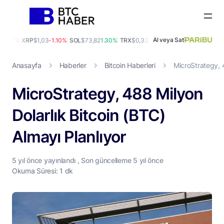
Al veya Sat
0.00%
XRP
$1,03
-1.10%
SOL
$73,82
1.30%
TRX
$0,33
0.10%
DOGE
$0,07
1.40%
A
Anasayfa
Haberler
Bitcoin Haberleri
MicroStrategy, 4
MicroStrategy, 488 Milyon
Dolarlık Bitcoin (BTC)
Almayı Planlıyor
5 yıl
önce yayınlandı , Son güncelleme
5 yıl
önce
Okuma Süresi: 1 dk