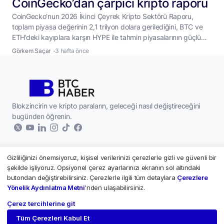
CoinGecko’dan çarpıcı kripto raporu
CoinGecko’nun 2026 İkinci Çeyrek Kripto Sektörü Raporu,
toplam piyasa değerinin 2,1 trilyon dolara gerilediğini, BTC ve
ETH’deki kayıplara karşın HYPE ile tahmin piyasalarının güçlü
biçimde ayrıştığını ortaya koydu. CoinGecko’nun 2026 İkinci
Görkem Saçar
3 hafta önce
Çeyrek Kripto Sektörü Raporu’na göre toplam kripto para
piyasa değeri, nisan-haziran döneminde yüzde 12,6 azalarak
2,1 trilyon dolara indi. Böylece piyasa üst üste üçüncü
...
Blokzincirin ve kripto paraların, geleceği nasıl değiştireceğini
bugünden öğrenin.
Gizliliğinizi önemsiyoruz, kişisel verilerinizi çerezlerle gizli ve güvenli bir
Kurumsal
şekilde işliyoruz. Opsiyonel çerez ayarlarınızı ekranın sol altındaki
butondan değiştirebilirsiniz. Çerezlerle ilgili tüm detaylara
Çerezlere
Hakkımızda
Kripto Paralar
Yönelik Aydınlatma Metni
'nden ulaşabilirsiniz.
Yazarlar
Çerez tercihlerine git
Paribu - Piyasalar
Künye
Tüm Çerezleri Kabul Et
Paribu Custody
2026 © Tüm hakları saklıdır.