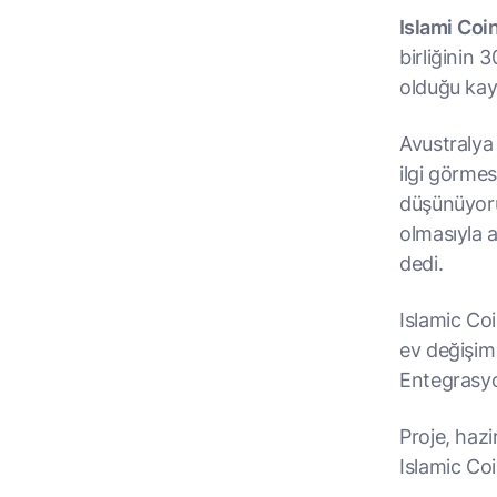
Islami
Coi
birliğinin 
olduğu kay
Avustralya 
ilgi görmes
düşünüyorum
olmasıyla a
dedi.
Islamic Coi
ev değişim
Entegrasyon
Proje, hazi
Islamic Coi