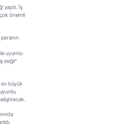
i yaptı. İş
n çok önemli
i paranın
i
ile uyumlu
j değil”
n en büyük
duyurdu.
eliştirecek.
samında
ıldı.