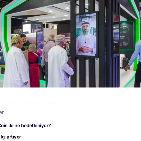
er
Coin ile ne hedefleniyor?
lgi artıyor