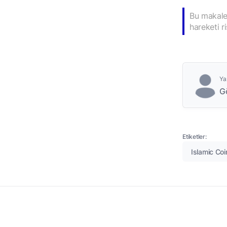
Bu makale 
hareketi r
Ya
Gö
Etiketler:
Islamic Coi