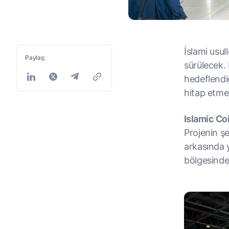
İslami usu
Paylaş:
sürülecek.
hedeflendiğ
hitap etme
Islamic
Co
Projenin şe
arkasında 
bölgesinde