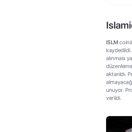
Islami
ISLM
coinin
kaydedildi.
alınması y
düzenlemel
aktarıldı.
almayacağı 
unuyor. Proj
verildi.