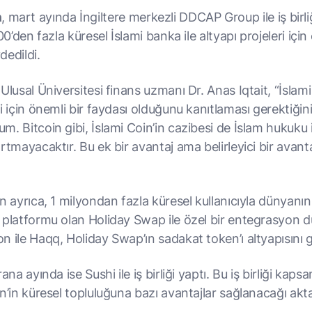
n
, mart ayında İngiltere merkezli DDCAP Group ile iş birliğ
300’den fazla küresel İslami banka ile altyapı projeleri içi
dedildi.
Ulusal Üniversitesi finans uzmanı Dr. Anas Iqtait, “İslam
i için önemli bir faydası olduğunu kanıtlaması gerektiğin
. Bitcoin gibi, İslami Coin’in cazibesi de İslam hukuku 
rtmayacaktır. Bu ek bir avantaj ama belirleyici bir avanta
n ayrıca, 1 milyondan fazla küresel kullanıcıyla dünyanı
 platformu olan Holiday Swap ile özel bir entegrasyon 
 ile Haqq, Holiday Swap’ın sadakat token’ı altyapısını g
rana ayında ise Sushi ile iş birliği yaptı. Bu iş birliği kap
n’in küresel topluluğuna bazı avantajlar sağlanacağı aktar