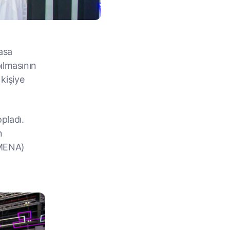
yasa
ılmasının
 kişiye
pladı.
n
(MENA)