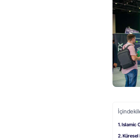
İçindekil
Islamic 
Küresel i