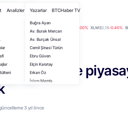
t
Analizler
Yazarlar
BTCHaber TV
Buğra Ayan
7
-0.80%
ADA
$0,20
7.10%
LINK
$8,18
0.00%
XLM
$0,16
-0.40%
BCH
$
Av. Burak Mercan
L
Av. Burçak Ünsal
 1 Eylül’de piyasaya sürülecek
lar
Cemil Şinasi Türün
i
afi
Ebru Güven
oin, 1 Eylül’de piyas
ajlar
Elçin Karatay
Bülteni
Erkan Öz
İslam Memiş
k
İsmail Hakkı Polat
Samet Ulucay
Tansel Kaya
 güncelleme
3 yıl
önce
Turan Sert
Yasemin Türkoğlu