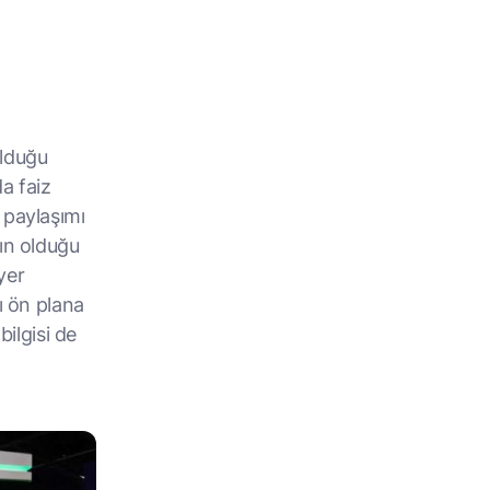
olduğu
da faiz
 paylaşımı
nın olduğu
yer
ı ön plana
bilgisi de