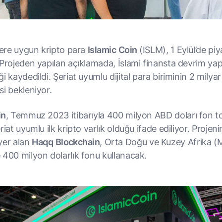
llere uygun kripto para
Islamic
Coin
(ISLM), 1 Eylül’de pi
 Projeden yapılan açıklamada, İslami finansta devrim yap
i kaydedildi. Şeriat uyumlu dijital para biriminin 2 milyar
si bekleniyor.
in
, Temmuz 2023 itibarıyla 400 milyon ABD doları fon to
riat uyumlu ilk kripto varlık olduğu ifade ediliyor. Projeni
yer alan
Haqq
Blockchain
, Orta Doğu ve Kuzey Afrika 
 400 milyon dolarlık fonu kullanacak.