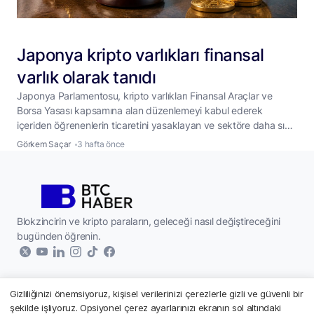
Japonya kripto varlıkları finansal
varlık olarak tanıdı
Japonya Parlamentosu, kripto varlıkları Finansal Araçlar ve
Borsa Yasası kapsamına alan düzenlemeyi kabul ederek
içeriden öğrenenlerin ticaretini yasaklayan ve sektöre daha sıkı
denetim getiren yeni kuralları yürürlüğe soktu. Japonya, kripto
Görkem Saçar
3 hafta önce
varlık piyasasını geleneksel finans kurallarına daha yakın bir
yapıya taşıyan kapsamlı bir düzenlemeyi yasalaştırdı.
Çarşamba günü parlamentodan geçen değişikliklerle birlikte
dijital varlıklar artık Ödeme Hizmetleri
...
Blokzincirin ve kripto paraların, geleceği nasıl değiştireceğini
bugünden öğrenin.
Gizliliğinizi önemsiyoruz, kişisel verilerinizi çerezlerle gizli ve güvenli bir
Kurumsal
şekilde işliyoruz. Opsiyonel çerez ayarlarınızı ekranın sol altındaki