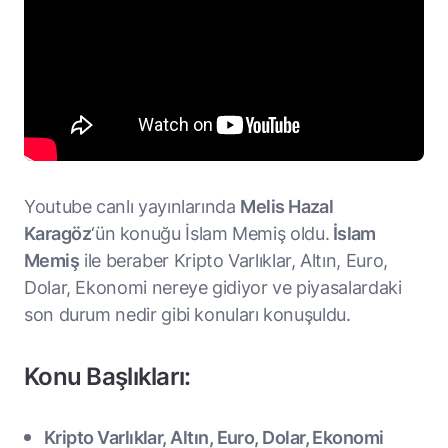
Youtube canlı yayınlarında
Melis Hazal
Karagöz
‘ün konuğu İslam Memiş oldu.
İslam
Memiş
ile beraber Kripto Varlıklar, Altın, Euro,
Dolar, Ekonomi nereye gidiyor ve piyasalardaki
son durum nedir gibi konuları konuşuldu.
Konu Başlıkları:
Kripto Varlıklar, Altın, Euro, Dolar, Ekonomi