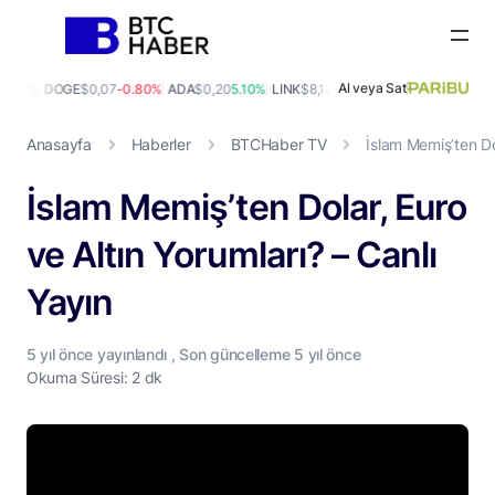
Al veya Sat
0.10%
DOGE
$0,07
-0.80%
ADA
$0,20
5.10%
LINK
$8,13
0.50%
XLM
$0,16
-1.10%
B
Anasayfa
Haberler
BTCHaber TV
İslam Memiş’ten Dol
İslam Memiş’ten Dolar, Euro
ve Altın Yorumları? – Canlı
Yayın
5 yıl
önce yayınlandı , Son güncelleme
5 yıl
önce
Okuma Süresi: 2 dk