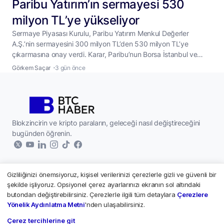
Paribu Yatırım’ın sermayesi 530
milyon TL’ye yükseliyor
Sermaye Piyasası Kurulu, Paribu Yatırım Menkul Değerler
A.Ş.’nin sermayesini 300 milyon TL’den 530 milyon TL’ye
çıkarmasına onay verdi. Karar, Paribu’nun Borsa İstanbul ve
ABD borsalarında hisse senedi işlemlerini başlatmaya
Görkem Saçar
3 gün önce
hazırlandığı bir dönemde geldi. SPK’nın 5 Ağustos 2026 tarihli
bültenine göre Paribu Yatırım Menkul Değerler A.Ş.’nin sermaye
artışı başvurusu olumlu sonuçlandı. Şirketin sermayesi 230
milyon TL
...
Blokzincirin ve kripto paraların, geleceği nasıl değiştireceğini
bugünden öğrenin.
Gizliliğinizi önemsiyoruz, kişisel verilerinizi çerezlerle gizli ve güvenli bir
Kurumsal
şekilde işliyoruz. Opsiyonel çerez ayarlarınızı ekranın sol altındaki
butondan değiştirebilirsiniz. Çerezlerle ilgili tüm detaylara
Çerezlere
Hakkımızda
Kripto Paralar
Yönelik Aydınlatma Metni
'nden ulaşabilirsiniz.
Yazarlar
Çerez tercihlerine git
Paribu - Piyasalar