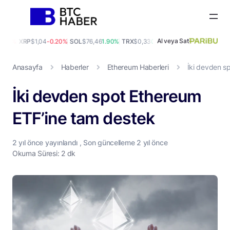
Al veya Sat
.00%
XRP
$1,04
-0.20%
SOL
$76,46
1.90%
TRX
$0,33
0.30%
DOGE
$0,07
-0.40%
A
Anasayfa
Haberler
Ethereum Haberleri
İki devden s
İki devden spot Ethereum
ETF’ine tam destek
2 yıl
önce yayınlandı , Son güncelleme
2 yıl
önce
Okuma Süresi: 2 dk