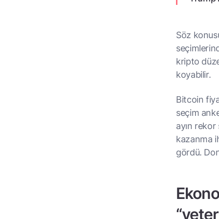
Söz konus
seçimlerin
kripto düz
koyabilir.
Bitcoin fiy
seçim anket
ayın rekor 
kazanma ih
gördü. Don
Ekonom
“yeter