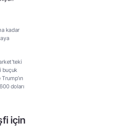
ına kadar
taya
arket’teki
ki buçuk
e Trump’ın
600 doları
fi için