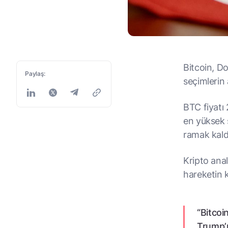
Bitcoin, Do
Paylaş:
seçimlerin 
BTC fiyatı
en yüksek s
ramak kald
Kripto ana
hareketin k
“Bitcoin
Trump’ın