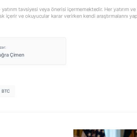
yatırım tavsiyesi veya önerisi içermemektedir. Her yatırım ve
isk içerir ve okuyucular karar verirken kendi araştırmalarını yap
zar:
uğra Çimen
BTC