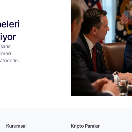
eleri
iyor
sarısı
ilmesi
törlerle
asasına
Saray’da
or.
Kurumsal
Kripto Paralar