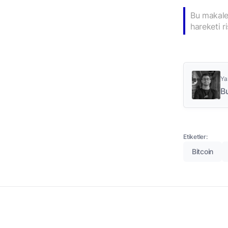
Bu makale 
hareketi r
Ya
B
Etiketler:
Bitcoin