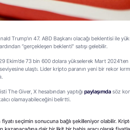
nald Trump’ın 47. ABD Başkanı olacağı beklentisi ile yüks
ardından “gerçekleşen beklenti” satışı gelebilir.
 29 Ekim’de 73 bin 600 dolara yükselerek Mart 2024’ten
eviyesine ulaştı. Lider kripto paranın yeni bir rekor kır
ı.
listi The Giver, X hesabından yaptığı
paylaşımda
söz ko
alıcı olamayabileceğini belirtti.
 fiyatı seçimin sonucuna bağlı şekilleniyor olabilir. Krip
 kazanacağına dair bir likit bir bahis aracı olarak fiyatla