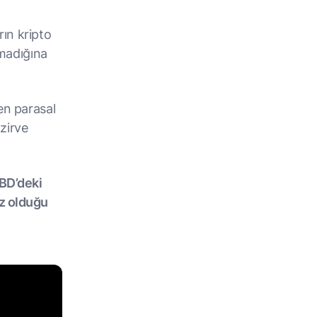
ın kripto
rmadığına
en parasal
 zirve
.
BD’deki
iz olduğu