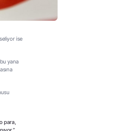
eliyor ise
 bu yana
masına
nusu
to para,
nıyor.”