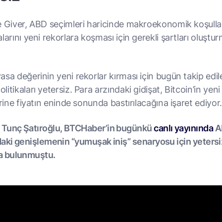
e Giver, ABD seçimleri haricinde makroekonomik koşullar
larını yeni rekorlara koşması için gerekli şartları oluştu
sa değerinin yeni rekorlar kırması için bugün takip edil
itikaları yetersiz. Para arzındaki gidişat, Bitcoin’in yeni
erine fiyatın eninde sonunda bastırılacağına işaret ediyor
 Tunç Şatıroğlu, BTCHaber’in bugünkü
canlı yayınında
A
daki genişlemenin “yumuşak iniş” senaryosu için yeters
 bulunmuştu.