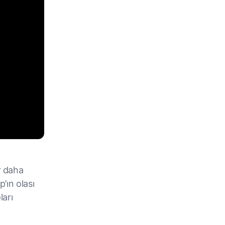
r daha
p’ın olası
ları