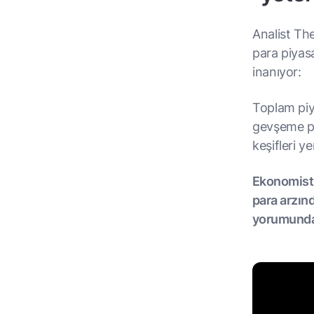
Analist Th
para piyasa
inanıyor:
Toplam piya
gevşeme pol
keşifleri y
Ekonomist
para arzın
yorumunda