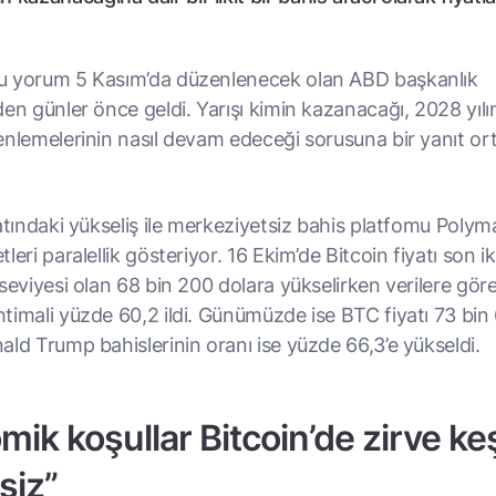
u yorum 5 Kasım’da düzenlenecek olan ABD başkanlık
den günler önce geldi. Yarışı kimin kazanacağı, 2028 yıl
enlemelerinin nasıl devam edeceği sorusuna bir yanıt or
atındaki yükseliş ile merkeziyetsiz bahis platfomu Polym
leri paralellik gösteriyor. 16 Ekim’de Bitcoin fiyatı son i
seviyesi olan 68 bin 200 dolara yükselirken verilere gör
timali yüzde 60,2 ildi. Günümüzde ise BTC fiyatı 73 bin 
ald Trump bahislerinin oranı ise yüzde 66,3’e yükseldi.
ik koşullar Bitcoin’de zirve keş
siz”