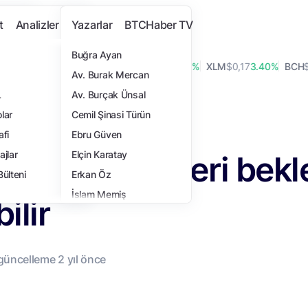
t
Analizler
Yazarlar
BTCHaber TV
Buğra Ayan
7
1.90%
ADA
$0,20
0.70%
LINK
$8,36
1.10%
XLM
$0,17
3.40%
BCH
$218
Av. Burak Mercan
L
Av. Burçak Ünsal
 seçimleri bekleneni vermeyebilir
lar
Cemil Şinasi Türün
i
afi
Ebru Güven
de ABD seçimleri bekl
ajlar
Elçin Karatay
Bülteni
Erkan Öz
İslam Memiş
ilir
İsmail Hakkı Polat
Samet Ulucay
Tansel Kaya
 güncelleme
2 yıl
önce
Turan Sert
Yasemin Türkoğlu