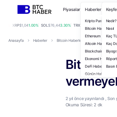
Piyasalar
Haberler
Keşfe
Kripto Para Haberi
Nedir?
0%
XRP
$1,04
1.00%
SOL
$76,44
3.30%
TRX
$0,33
0.20%
DOGE
$0,0
Bitcoin Haberleri
Nasıl
Ethereum Haberleri
Kaç T
Anasayfa
Haberler
Bitcoin Haberleri
Bitcoin’de ABD
Altcoin Haberleri
Kaç Do
Blockchain Haberler
Biyogr
Bitcoin’
Ekonomi Haberleri
Röport
DeFi Haberleri
Basın 
Günün Haberleri
vermeyeb
Teknoloji Haberleri
NFT Haberleri
Öne Çıkanlar
2 yıl
önce yayınlandı , Son
Finans Haberleri
Okuma Süresi: 2 dk
Özel Haberler