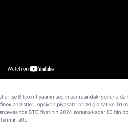
stler ise Bitcoin fiyatının seçim sonrasındaki yönüne dai
tfinex analistleri, opsiyon piyasalarındaki gidişat ve Trum
 çerçevesinde BTC fiyatının 2024 sonuna kadar 80 bin do
tahmin etti.