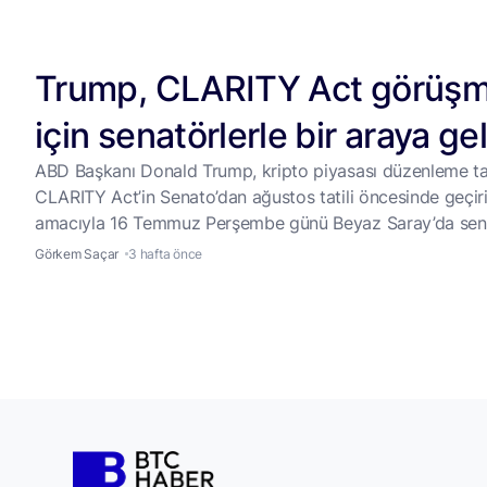
Trump, CLARITY Act görüşm
için senatörlerle bir araya gel
ABD Başkanı Donald Trump, kripto piyasası düzenleme ta
CLARITY Act’in Senato’dan ağustos tatili öncesinde geçir
amacıyla 16 Temmuz Perşembe günü Beyaz Saray’da sena
görüşecek. ABD Başkanı Donald Trump‘ın, kripto para piy
Görkem Saçar
3 hafta önce
yönelik düzenleme tasarısı CLARITY Act’in son durumunu
değerlendirmek üzere 16 Temmuz Perşembe günü Beyaz 
bazı Cumhuriyetçi senatörlerle bir araya gelmesi bekleniy
...
Politico’nun haberine