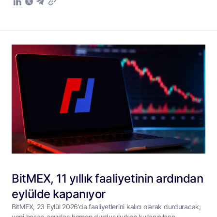
BitMEX, 11 yıllık faaliyetinin ardından
eylülde kapanıyor
BitMEX, 23 Eylül 2026’da faaliyetlerini kalıcı olarak durduracak;
yeni hesap açılışları hemen durdurulurken kullanıcıların