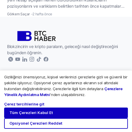
pozisyonlarını ve varlıklarını belirtilen tarihten önce kapatmaları
istendi. BitMEX, 11 yıllık faaliyetinin ardından kripto para
Görkem Saçar
2 hafta önce
borsasını kalıcı olarak kapatma kararı aldı. Şirketin açıklamasına
göre platform, 23 Eylül 2026 tarihinde tamamen hizmet vermeyi
bırakacak. Kararın ardından yeni hesap kayıtları derhal
durdurulurken, kullanıcılar
...
Blokzincirin ve kripto paraların, geleceği nasıl değiştireceğini
bugünden öğrenin.
Gizliliğinizi önemsiyoruz, kişisel verilerinizi çerezlerle gizli ve güvenli bir
Kurumsal
şekilde işliyoruz. Opsiyonel çerez ayarlarınızı ekranın sol altındaki
butondan değiştirebilirsiniz. Çerezlerle ilgili tüm detaylara
Çerezlere
Hakkımızda
Kripto Paralar
Yönelik Aydınlatma Metni
'nden ulaşabilirsiniz.
Yazarlar
Çerez tercihlerine git
Paribu - Piyasalar
Künye
Tüm Çerezleri Kabul Et
Paribu Custody
2026 © Tüm hakları saklıdır.
İletişim
BTCHaber.com Kriptomeda Yayıncılık A.Ş.'ye aittir.
Bitcoin
Opsiyonel Çerezleri Reddet
BTCHaber TV
Ethereum