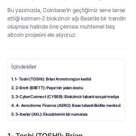
Bu yazımızda, Coinbase’in geçtiğimiz sene lanse
ettiği katman-2 blokzincir ağı Base’de bir trendin
oluşması halinde öne çıkması muhtemel beş
altcoin projesini ele alıyoruz:
İçindekiler
1- Toshi (TOSHI): Brian Armstrong’un kedisi
2-Brett (BRETT): Pepe’nin yakın dostu
3-CyberConnect (CYBER): Blokzincir tabanlı sosyal medya
4- Aerodrome Finance (AERO): Base tabanlı likidite merkezi
5-Axelar (AXL): Ekosistemin bir numarası
1- Toshi (TOSHI): Brian