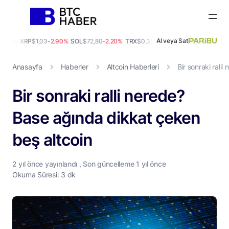
Al veya Sat
00%
XRP
$1,03
-2.90%
SOL
$72,80
-2.20%
TRX
$0,33
-0.30%
DOGE
$0,07
-2.00%
Anasayfa
Haberler
Altcoin Haberleri
Bir sonraki rall
Bir sonraki ralli nerede?
Base ağında dikkat çeken
beş altcoin
2 yıl
önce yayınlandı , Son güncelleme
1 yıl
önce
Okuma Süresi: 3 dk