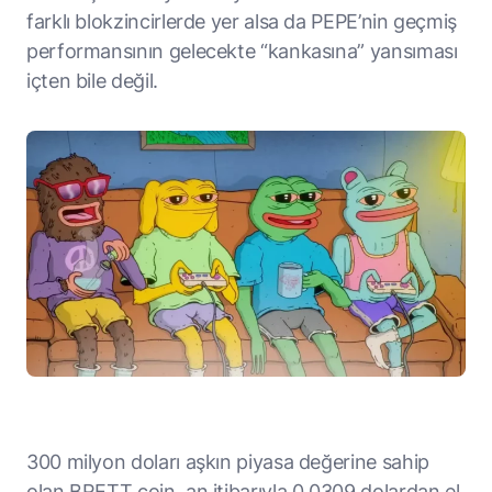
farklı blokzincirlerde yer alsa da PEPE’nin geçmiş
performansının gelecekte “kankasına” yansıması
içten bile değil.
300 milyon doları aşkın piyasa değerine sahip
olan BRETT coin, an itibarıyla 0,0309 dolardan el