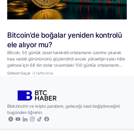
Bitcoin’de boğalar yeniden kontrolü
ele alıyor mu?
Bitcoin, 50 günlük üssel hareketli ortalamanın üzerine çıkarak
kısa vadeli görünümünü güçlendirdi ancak yükselişin kalıcı hâle
gelmesi için 68 bin dolar civarındaki 100 günlük ortalamanın
aşılması gerekiyor. Bitcoin (BTC), hafta içinde yakaladığı
Görkem Saçar
3 hafta önce
yükselişi koruyarak 66 bin dolar seviyelerinde işlem görmeye
devam ediyor. En büyük kripto para birimi, 50 günlük üssel
hareketli ortalamanın (EMA) üzerine yerleşmesiyle
...
Blokzincirin ve kripto paraların, geleceği nasıl değiştireceğini
bugünden öğrenin.