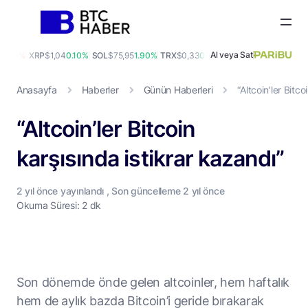
Al veya Sat
0.00%
XRP
$1,04
0.10%
SOL
$75,95
1.90%
TRX
$0,33
0.80%
DOGE
$0,07
-0.20%
A
Anasayfa
Haberler
Günün Haberleri
“Altcoin’ler Bitc
“Altcoin’ler Bitcoin
karşısında istikrar kazandı”
2 yıl
önce yayınlandı , Son güncelleme
2 yıl
önce
Okuma Süresi: 2 dk
Son dönemde önde gelen altcoinler, hem haftalık
hem de aylık bazda Bitcoin’i geride bırakarak